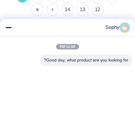
14
13
12
Sophy
الاتصال السريع
11:06 PM
العنوان
Good day, what product are you looking for?
منطقة فولو الصناعية، منطقة شوند، مدينة فوشان، مقاطعة
قوانغدونغ، الصين
الهاتف
86--18664251215
البريد الإلكتروني
sophy@denibo.cn