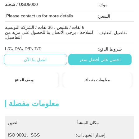
USD5000 / شحنة
موك:
Please contact us for more details.
السعر:
6 لفات / تقليص ، 36 لفات / الشركة التونسية
للملاحة ، يرجى الاتصال بنا للحصول على مزيد من
تفاصيل التغليف:
التفاصيل.
L/C، D/A، D/P، T/T
شروط الدفع:
احصل على أفضل سعر
اتصل بنا الآن
معلومات مفصلة
وصف المنتج
معلومات مفصلة
مكان المنشأ:
الصين
إصدار الشهادات:
ISO 9001、SGS