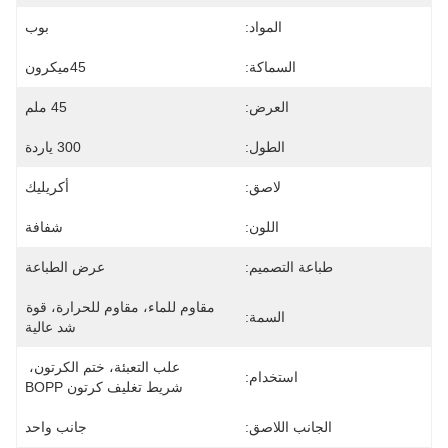
المواد:
بوب
السماكة:
45ميكرون
العرض:
45 ملم
الطول:
300 ياردة
لاصق:
أكريليك
اللون:
شفافة
طباعة التصميم:
عرض الطباعة
مقاوم للماء، مقاوم للحرارة، قوة 
السمة:
شد عالية
علب التعبئة، ختم الكرتون، 
استخدام:
شريط تغليف كرتون BOPP
الجانب اللاصق:
جانب واحد