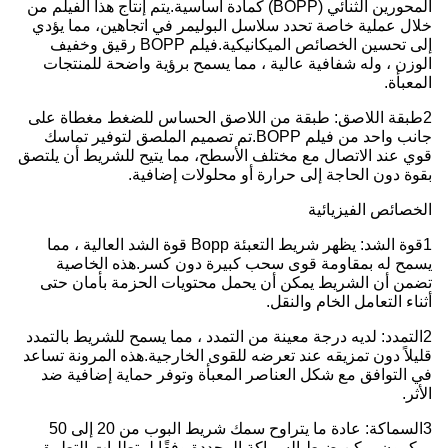
المحورين الثنائي (BOPP) كمادة أساسية.
يتم إنتاج هذا الفيلم من
خلال عملية خاصة تحدد سلاسل البوليمر في اتجاهين، مما يؤدي
إلى تحسين الخصائص الميكانيكية.
فيلم BOPP رقيق وخفيف
الوزن ، وله شفافية عالية ، مما يسمح برؤية واضحة للمنتجات
المعبأة.
2طبقة اللاصق: طبقة من اللاصق الحساس للضغط مغطاة على
جانب واحد من فيلم BOPP.
تم تصميم الملصق لتوفير تماسك
قوي عند الاتصال مع مختلف الأسطح، مما يتيح للشريط أن يلتصق
بقوة دون الحاجة إلى حرارة أو محلولات إضافية.
الخصائص الفيزيائية
1قوة الشد: يظهر شريط التعبئة Bopp قوة الشد العالية ، مما
يسمح له بمقاومة قوى سحب كبيرة دون كسر.
هذه الخاصية
تضمن أن الشريط يمكن أن يحمل محتويات الحزمة بأمان حتى
أثناء التعامل الخام والنقل.
2التمدد: لديه درجة معينة من التمدد ، مما يسمح للشريط بالتمدد
قليلاً دون تمزيقه عند تعرضه للقوى الخارجية.
هذه المرونة تساعد
في التوافق مع شكل العناصر المعبأة وتوفر حماية إضافية ضد
الأثر.
3السماكة: عادة ما يتراوح سمك شريط البوب من 20 إلى 50
ميكرون.
يمكن ضبط السماكة المحددة وفقًا لمتطلبات التطبيق