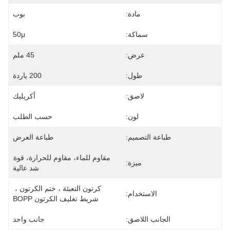
مادة:
بوب
سماكة:
50μ
عرض:
45 ملم
طول:
200 ياردة
لاصق:
أكريليك
لون:
حسب الطلب
طباعة التصميم:
طباعة العرض
مقاوم للماء، مقاوم للحرارة، قوة 
ميزة:
شد عالية
كرتون التعبئة ، ختم الكرتون ، 
الاستخدام:
شريط تغليف الكرتون BOPP
الجانب اللاصق:
جانب واحد