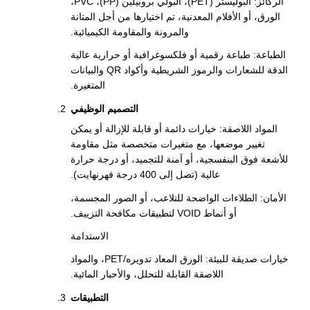
الركائز: البوليستر (PET)، البولي بروبيلين (PP)، PVC،
الورق، أو الأفلام المعدنية، تم اختيارها من أجل المتانة
والمرونة والمقاومة الكيميائية.
الطباعة: طباعة رقمية أو فلكسوغرافية أو حرارية عالية
الدقة للشعارات والرموز الشريطية وأكواد QR والبيانات
المتغيرة.
التصميم الوظيفي
المواد اللاصقة: خيارات دائمة أو قابلة للإزالة أو يمكن
تغيير موضعها، مع متغيرات متخصصة مثل مقاومة
للأشعة فوق البنفسجية، أو آمنة للتجميد، أو درجة حرارة
عالية (تصل إلى 400 درجة فهرنهايت).
الأمان: الطلاءات الواضحة للتلاعب، أو الصور المجسمة،
أو أنماط VOID لتطبيقات مكافحة التزييف.
الاستدامة
خيارات صديقة للبيئة: الورق المعاد تدويره/PET، والمواد
اللاصقة القابلة للتحلل، والأحبار المائية.
التطبيقات