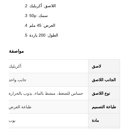
اللاصق: أكريليك
سمك: 50μ
العرض: 45 ملم
الطول: 200 ياردة
مواصفة
لاصق
أكريليك
الجانب اللاصق
جانب واحد
نوع اللاصق
حساس للضغط، منشط بالماء، يذوب بالحرارة
طباعة التصميم
طباعة العرض
مادة
بوب