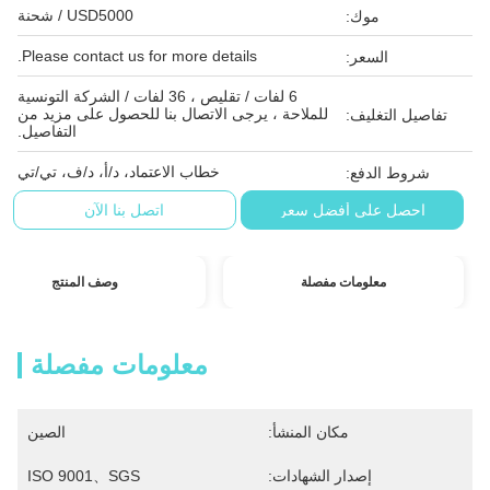
USD5000 / شحنة
موك:
Please contact us for more details.
السعر:
6 لفات / تقليص ، 36 لفات / الشركة التونسية
للملاحة ، يرجى الاتصال بنا للحصول على مزيد من
تفاصيل التغليف:
التفاصيل.
خطاب الاعتماد، د/أ، د/ف، تي/تي
شروط الدفع:
احصل على أفضل سعر
اتصل بنا الآن
معلومات مفصلة
وصف المنتج
معلومات مفصلة
مكان المنشأ:
الصين
إصدار الشهادات:
ISO 9001、SGS