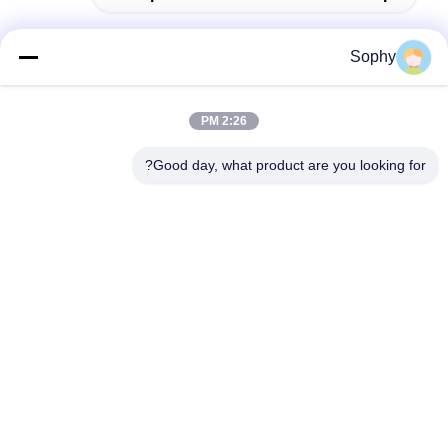
Sophy
الاتصال السريع
2:26 PM
Good day, what product are you looking for?
العنوان
منطقة فولو الصناعية، منطقة شوند، مدينة فوشان، مقاطعة
قوانغدونغ، الصين
الهاتف
86--18664251215
البريد الإلكتروني
sophy@denibo.cn