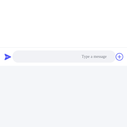
العلامات:
Photo
شريط Bopp اللاصق الاكريليك,الشريط المخصص باللون,تصميم مخصص للشعار شريط بوب
Video Call
Audio Call
Custom Color Bopp Tape