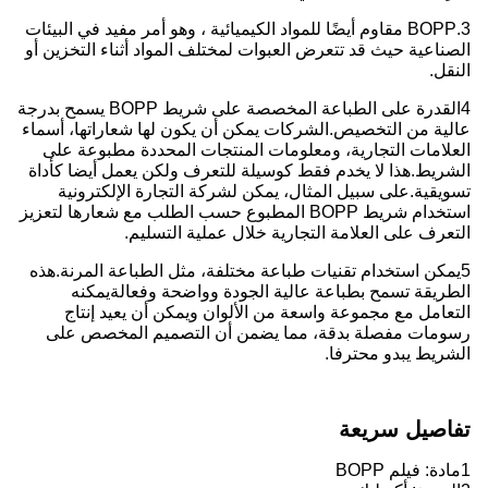
3.BOPP مقاوم أيضًا للمواد الكيميائية ، وهو أمر مفيد في البيئات
الصناعية حيث قد تتعرض العبوات لمختلف المواد أثناء التخزين أو
النقل.
4القدرة على الطباعة المخصصة على شريط BOPP يسمح بدرجة
عالية من التخصيص.
الشركات يمكن أن يكون لها شعاراتها، أسماء
العلامات التجارية، ومعلومات المنتجات المحددة مطبوعة على
الشريط.
هذا لا يخدم فقط كوسيلة للتعرف ولكن يعمل أيضا كأداة
تسويقية.
على سبيل المثال، يمكن لشركة التجارة الإلكترونية
استخدام شريط BOPP المطبوع حسب الطلب مع شعارها لتعزيز
التعرف على العلامة التجارية خلال عملية التسليم.
5يمكن استخدام تقنيات طباعة مختلفة، مثل الطباعة المرنة.
هذه
الطريقة تسمح بطباعة عالية الجودة وواضحة وفعالة
يمكنه
التعامل مع مجموعة واسعة من الألوان ويمكن أن يعيد إنتاج
رسومات مفصلة بدقة، مما يضمن أن التصميم المخصص على
الشريط يبدو محترفا.
تفاصيل سريعة
1مادة: فيلم BOPP