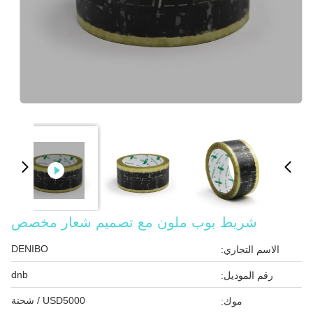
شريط بوب ملون مع تصميم شعار مخصص
DENIBO
الاسم التجاري:
dnb
رقم الموديل:
USD5000 / شحنة
موك: