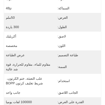
السماكة:
48μ
العرض:
50ملم
الطول:
300 ياردة
لاصق:
أكريليك
اللون:
مخصصة
طباعة التصميم:
عرض الطباعة
مقاوم للماء، مقاوم للحرارة، قوة 
السمة:
شد عالية
علب التعبئة، ختم الكرتون، 
استخدام:
شريط تغليف كرتون BOPP
الجانب اللاصق:
جانب واحد
القدرة على العرض:
100000 لفات يوميا