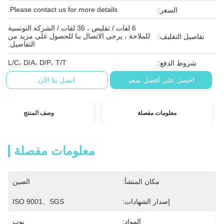
Please contact us for more details.
السعر:
6 لفات / تقليص ، 36 لفات / الشركة التونسية
للملاحة ، يرجى الاتصال بنا للحصول على مزيد من
تفاصيل التغليف:
التفاصيل.
L/C، D/A، D/P، T/T
شروط الدفع:
احصل على أفضل سعر
اتصل بنا الآن
معلومات مفصلة
وصف المنتج
معلومات مفصلة
مكان المنشأ:
الصين
إصدار الشهادات:
ISO 9001、SGS
المواد:
بوب