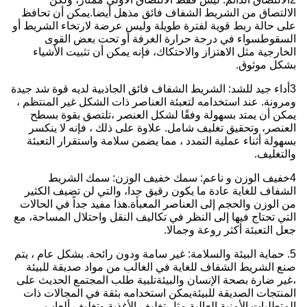
الالتصاق من الشريط الشفاف فائق مذهل أيضا.يمكن أن تحافظ
على حالة ربط قوية لفترة طويلة وليس عرضة لارتخاء الشريط أو
السقوطسواء في درجة حرارة الغرفة أو تحت بعض القوى
الخارجية مثل الاهتزاز والاحتكاك، فإنه يمكن أن تثبيت الأشياء
بشكل موثوق.
3أداء جيد للشد: الشريط الشفاف فائق الجاذبية لديه قوة شد جيدة
ومرونة. عند استخدامه لتعبئة العناصر ذات الشكل غير المنتظم ،
يمكن أن يمتد بسهولة وفقًا لشكل العنصر ،تلتصق بقوة بسطح
العنصر، وتحقيق تغليف شامل. علاوة على ذلك ، فإنه لا ينكسر
بسهولة أثناء عملية التمدد ، مما يضمن سلامة واستقرار التعبئة
والتغليف.
4خفيف الوزن و ناعم: سمك خفيف الوزن: سمك الشريط
الشفاف للغاية عادة ما يكون رقيق جدا، والتي لن تضيف الكثير
من الوزن والحجم إلى العناصر المعبأة.هذا مفيد جداً في الحالات
التي تحتاج فيها إلى النظر في تكاليف النقل واحتلال المساحة، مع
جعل التعبئة أكثر روعة وجمالا.
5. حماية البيئة والسلامة: غير سامة ودون رائحة. بشكل عام ، يتم
صنع الشريط الشفاف للغاية في الغالب من مواد صديقة للبيئة
،غير ضارة بصحة الإنسان والبيئةتلبية طلب المجتمع الحديث على
المنتجات الصديقة للبيئةيمكن استخدامه بثقة في المجالات ذات
المتطلبات الأمنية العالية مثل تغليف الأغذية وتغليف ألعاب