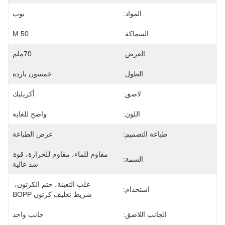
المواد:
بوب
السماكة:
50 Μ
العرض:
70ملم
الطول:
خمسون ياردة
لاصق:
أكريليك
اللون:
واضح للغاية
طباعة التصميم:
عرض الطباعة
مقاوم للماء، مقاوم للحرارة، قوة 
السمة:
شد عالية
علب التعبئة، ختم الكرتون، 
استخدام:
شريط تغليف كرتون BOPP
الجانب اللاصق:
جانب واحد