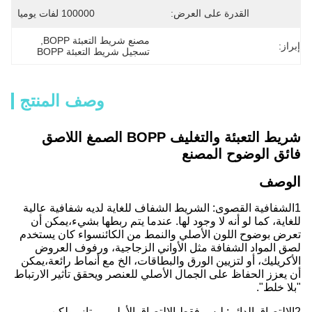
القدرة على العرض:
100000 لفات يوميا
مصنع شريط التعبئة BOPP
, 
إبراز:
تسجيل شريط التعبئة BOPP
وصف المنتج
شريط التعبئة والتغليف BOPP الصمغ اللاصق
فائق الوضوح المصنع
الوصف
1الشفافية القصوى: الشريط الشفاف للغاية لديه شفافية عالية
للغاية، كما لو أنه لا وجود لها. عندما يتم ربطها بشيء،يمكن أن
تعرض بوضوح اللون الأصلي والنمط من الكائنسواء كان يستخدم
لصق المواد الشفافة مثل الأواني الزجاجية، ورفوف العروض
الأكريليك، أو لتزيين الورق والبطاقات، الخ مع أنماط رائعة،يمكن
أن يعزز الحفاظ على الجمال الأصلي للعنصر ويحقق تأثير الارتباط
"بلا خلط".
2الالتصاق الدائم: ليس فقط الالتصاق الأولي ممتاز، ولكن