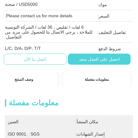
USD5000 / شحنة
موك:
Please contact us for more details.
السعر:
6 لفات / تقليص ، 36 لفات / الشركة التونسية
للملاحة ، يرجى الاتصال بنا للحصول على مزيد من
تفاصيل التغليف:
التفاصيل.
L/C، D/A، D/P، T/T
شروط الدفع:
احصل على أفضل سعر
اتصل بنا الآن
معلومات مفصلة
وصف المنتج
معلومات مفصلة
مكان المنشأ:
الصين
إصدار الشهادات:
ISO 9001、SGS