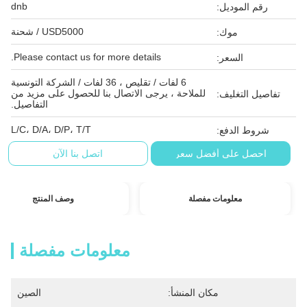
dnb
رقم الموديل:
USD5000 / شحنة
موك:
Please contact us for more details.
السعر:
6 لفات / تقليص ، 36 لفات / الشركة التونسية
للملاحة ، يرجى الاتصال بنا للحصول على مزيد من
تفاصيل التغليف:
التفاصيل.
L/C، D/A، D/P، T/T
شروط الدفع:
احصل على أفضل سعر
اتصل بنا الآن
معلومات مفصلة
وصف المنتج
معلومات مفصلة
مكان المنشأ:
الصين