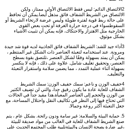
2الالتصاق الدائم: ليس فقط الالتصاق الأولي ممتاز، ولكن
الالتصاق من الشريط الشفاف فائق مذهل أيضا.يمكن أن تحافظ
على حالة ربط قوية لفترة طويلة وليس عرضة لارتخاء الشريط أو
السقوطسواء في درجة حرارة الغرفة أو تحت بعض القوى
الخارجية مثل الاهتزاز والاحتكاك، فإنه يمكن أن تثبيت الأشياء
بشكل موثوق.
3أداء جيد للشد: الشريط الشفاف فائق الجاذبية لديه قوة شد جيدة
ومرونة. عند استخدامه لتعبئة العناصر ذات الشكل غير المنتظم ،
يمكن أن يمتد بسهولة وفقًا لشكل العنصر ،تلتصق بقوة بسطح
العنصر، وتحقيق تغليف شامل. علاوة على ذلك ، فإنه لا ينكسر
بسهولة أثناء عملية التمدد ، مما يضمن سلامة واستقرار التعبئة
والتغليف.
4خفيف الوزن و ناعم: سمك خفيف الوزن: سمك الشريط
الشفاف للغاية عادة ما يكون رقيق جدا، والتي لن تضيف الكثير
من الوزن والحجم إلى العناصر المعبأة.هذا مفيد جداً في الحالات
التي تحتاج فيها إلى النظر في تكاليف النقل واحتلال المساحة، مع
جعل التعبئة أكثر روعة وجمالا.
5. حماية البيئة والسلامة: غير سامة ودون رائحة. بشكل عام ، يتم
صنع الشريط الشفاف للغاية في الغالب من مواد صديقة للبيئة
،غير ضارة بصحة الإنسان والبيئةتلبية طلب المجتمع الحديث على