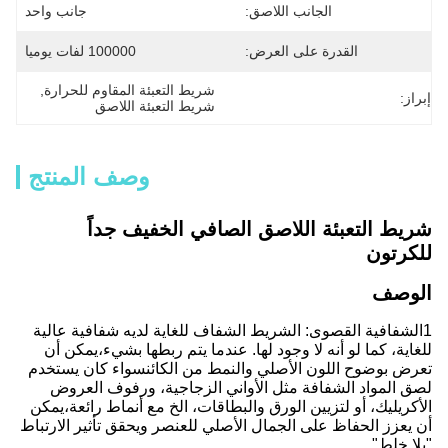
الجانب اللاصق:
جانب واحد
القدرة على العرض:
100000 لفات يوميا
شريط التعبئة المقاوم للحرارة
, 
إبراز:
شريط التعبئة اللاصق
وصف المنتج
شريط التعبئة اللاصق الصافي الخفيف جداً
للكرتون
الوصف
1الشفافية القصوى: الشريط الشفاف للغاية لديه شفافية عالية
للغاية، كما لو أنه لا وجود لها. عندما يتم ربطها بشيء،يمكن أن
تعرض بوضوح اللون الأصلي والنمط من الكائنسواء كان يستخدم
لصق المواد الشفافة مثل الأواني الزجاجية، ورفوف العروض
الأكريليك، أو لتزيين الورق والبطاقات، الخ مع أنماط رائعة،يمكن
أن يعزز الحفاظ على الجمال الأصلي للعنصر ويحقق تأثير الارتباط
"بلا خلط".