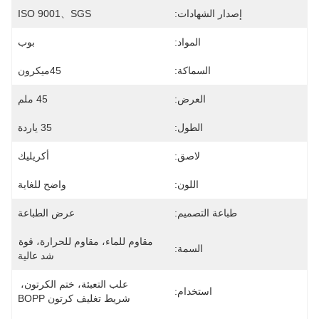
إصدار الشهادات:
ISO 9001、SGS
المواد:
بوب
السماكة:
45ميكرون
العرض:
45 ملم
الطول:
35 ياردة
لاصق:
أكريليك
اللون:
واضح للغاية
طباعة التصميم:
عرض الطباعة
مقاوم للماء، مقاوم للحرارة، قوة 
السمة:
شد عالية
علب التعبئة، ختم الكرتون، 
استخدام:
شريط تغليف كرتون BOPP