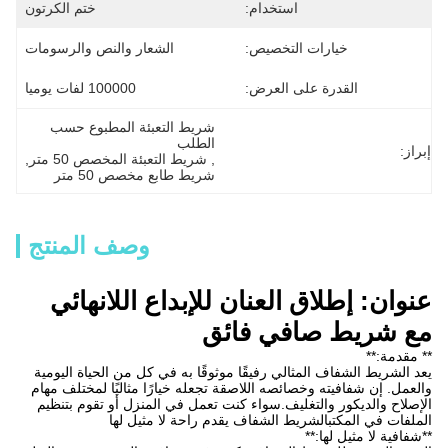
استخدام:
ختم الكرتون
خيارات التخصيص:
الشعار والنص والرسومات
القدرة على العرض:
100000 لفات يوميا
شريط التعبئة المطبوع حسب 
الطلب
إبراز:
, 
شريط التعبئة المخصص 50 متر
, 
شريط طابع مخصص 50 متر
وصف المنتج
عنوان: إطلاق العنان للإبداع اللانهائي
مع شريط صافي فائق
** مقدمة:**
يعد الشريط الشفاف المثالي رفيقًا موثوقًا به في كل من الحياة اليومية
والعمل. إن شفافيته وخصائصه اللاصقة تجعله خيارًا مثاليًا لمختلف مهام
الإصلاح والديكور والتغليف.سواء كنت تعمل في المنزل أو تقوم بتنظيم
الملفات في المكتبالشريط الشفاف يقدم راحة لا مثيل لها
**شفافية لا مثيل لها:**