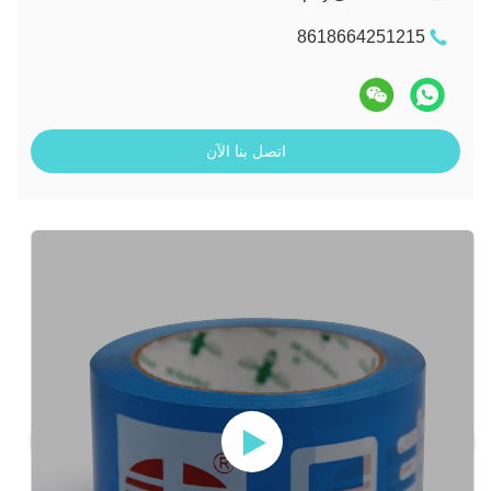
8618664251215
اتصل بنا الآن