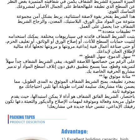
الميزة المميزة للشريط الشفاف يكمن في شفافيته المتميزة بغض النظر
عن السطح الذي تطبقه عليهالحفاظ على الجمال الأصلي لمشروعك.
التماسك القوي:
هذا الشريط يفتخر بقوة لاصقة استثنائية، يربط بشكل آمن مجموعة
متنوعة من المواد مثل الورق، البلاستيك، المعدن، والزجاج.الشريط
الشفاف جدا يحصل على العمل.
** تطبيقات متعددة:**
يثبت الشريط الشفاف فائدته في سيناريوهات مختلفة. يمكنك استخدامه
لتثبيت حمايات السطح للأثاث، أو إصلاح الورق أو الوثائق، أو تغليف الحزم،
أو حتى صناعة أعمال فنية إبداعية.مرونتها و مرونتها تجعلها أداة مثالية
لإطلاق العنان لإبداعك.
** سهل الدموع، سهل القطع: **
على الرغم من خصائصها اللاصقة القوية، يبقى الشريط الشفاف جداً سهلاً
لتمزيقه وقطع، مما يسمح بتطبيق دقيق دون إتلاف أسطح المواد أو تدمير
مشاريع الحرفية الخاصة بك.
** متانة موثوق بها:**
بمجرد تطبيقه، يمنح الشريط الشفاف الموثوق به المدى الطويل، مما
يضمن بقاء مشاريعك سليمة لفترات طويلة.أنها تلبي احتياجاتك مع
موثوقية ثابتة.
باختصار، الشريط الفائق الشفاف هو أداة لا يمكن استبدالها، حيث يقدم
حلول مريحة وفعالة وموثوقة لمهمات الإصلاح والديكور والتعبئة.دعها تكون
رفيقك الإبداعي، تنفس حياة جديدة في مشاريعك!