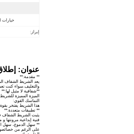
خيارات 
إبراز:
عنوان: إطلاق
** مقدمة:**
يعد الشريط الشفاف المثا
والتغليف.سواء كنت تعمل
**شفافية لا مثيل لها:**
الميزة المميزة للشريط
التماسك القوي:
هذا الشريط يفتخر بقوة
** تطبيقات متعددة:**
يثبت الشريط الشفاف فائ
فنية إبداعية.مرونتها و م
** سهل الدموع، سهل ال
على الرغم من خصائصها ا