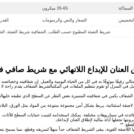
السماكة:
35-65 ميكرون
التخصيص:
الشعار والنص والرسومات
القدر
شريط التعبئة المطبوع حسب الطلب
, 
الشفافية شريط التعبئة
, 
الش
 العنان للإبداع اللانهائي مع شريط صافي ف
لي رفيقًا موثوقًا به في كل من الحياة اليومية والعمل. إن شفافيته وخصائصه الل
 في المنزل أو تقوم بتنظيم الملفات في المكتبالشريط الشفاف يقدم راحة لا م
 الشفاف يكمن في شفافيته المتميزة بغض النظر عن السطح الذي تطبقه عليها
 لاصقة استثنائية، يربط بشكل آمن مجموعة متنوعة من المواد مثل الورق، الب
دته في سيناريوهات مختلفة. يمكنك استخدامه لتثبيت حمايات السطح للأثاث، أو 
رونتها تجعلها أداة مثالية لإطلاق العنان لإبداعك.
قطع: **
للاصقة القوية، يبقى الشريط الشفاف جداً سهلاً لتمزيقه وقطع، مما يسمح بتط