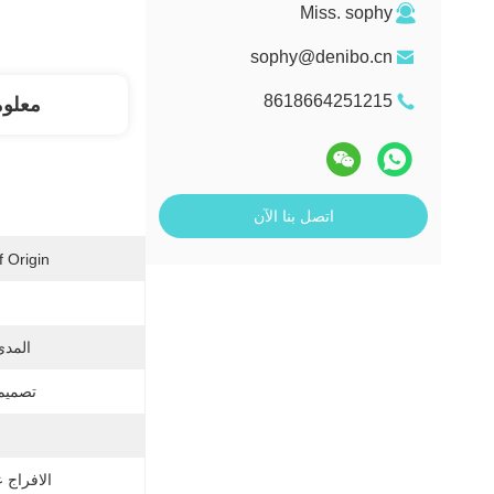
Miss. sophy
sophy@denibo.cn
8618664251215
معلو
اتصل بنا الآن
 Origin:
المدى
تصميم 
الافراج 