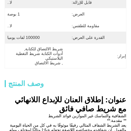
قابل للإزالة:
لا..
العرض:
1 بوصة
مقاومة للطقس:
لا..
القدرة على العرض:
100000 لفات يوميا
شريط الالتصاق للكتابة
, 
أدوات الكتابة شريط التغطية 
إبراز:
البلاستيكي
, 
شريط الالتصاق
وصف المنتج
عنوان: إطلاق العنان للإبداع اللانهائي
مع شريط صافي فائق
الشفافية والتماسك غير الموازين فوائد الشريط
** مقدمة:**
يعد الشريط الشفاف المثالي رفيقًا موثوقًا به في كل من الحياة اليومية
والعمل. إن شفافيته وخصائصه اللاصقة تجعله خيارًا مثاليًا لمختلف مهام