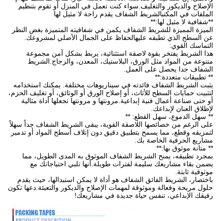
الإصلاح والديكور والتغليف.سواء كنت تعمل في المنزل أو تقوم بتنظيم
الملفات في المكتبالشريط الشفاف يقدم راحة لا مثيل لها
**شفافية لا مثيل لها:**
الميزة المميزة للشريط الشفاف يكمن في شفافيته المتميزة بغض النظر
عن السطح الذي تطبقه عليهالحفاظ على الجمال الأصلي لمشروعك.
التماسك القوي:
هذا الشريط يفتخر بقوة لاصقة استثنائية، يربط بشكل آمن مجموعة
متنوعة من المواد مثل الورق، البلاستيك، المعدن، والزجاج.الشريط
الشفاف جدا يحصل على العمل.
** تطبيقات متعددة:**
يثبت الشريط الشفاف فائدته في سيناريوهات مختلفة. يمكنك استخدامه
لتثبيت حمايات السطح للأثاث، أو إصلاح الورق أو الوثائق، أو تغليف الحزم،
أو حتى صناعة أعمال فنية إبداعية.مرونتها و مرونتها تجعلها أداة مثالية
لإطلاق العنان لإبداعك.
** سهل الدموع، سهل القطع: **
على الرغم من خصائصها اللاصقة القوية، يبقى الشريط الشفاف جداً سهلاً
لتمزيقه وقطع، مما يسمح بتطبيق دقيق دون إتلاف أسطح المواد أو تدمير
مشاريع الحرفية الخاصة بك.
** متانة موثوق بها:**
بمجرد تطبيقه، يمنح الشريط الشفاف الموثوق به المدى الطويل، مما
يضمن بقاء مشاريعك سليمة لفترات طويلة.أنها تلبي احتياجاتك مع
موثوقية ثابتة.
باختصار، الشريط الفائق الشفاف هو أداة لا يمكن استبدالها، حيث يقدم
حلول مريحة وفعالة وموثوقة لمهمات الإصلاح والديكور والتعبئة.دعها تكون
رفيقك الإبداعي، تنفس حياة جديدة في مشاريعك!