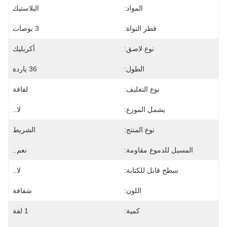
المواد:
البلاستيك
قطر النواة:
3 بوصات
نوع لاصق:
أكريليك
الطول:
36 ياردة
نوع التغليف:
لفافة
يشمل الموزع:
لا..
نوع المنتج:
الشريط
المسيل للدموع مقاومة:
نعم..
سطح قابل للكتابة:
لا..
اللون:
شفافة
كمية:
1 لفة