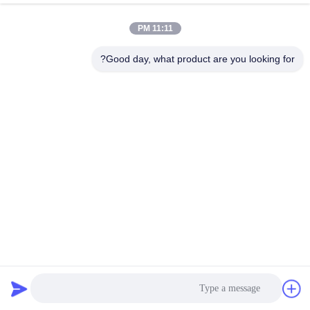
الاتصال السريع
11:11 PM
Good day, what product are you looking for?
العنوان
منطقة فولو الصناعية، منطقة شوند، مدينة فوشان، مقاطعة
قوانغدونغ، الصين
الهاتف
86--18664251215
البريد الإلكتروني
sophy@denibo.cn
سياسة الخصوصية
|
خريطة الموقع
| الصين جودة جيدة شريط التعبئة
BOPP المورد. حقوق الطبع والنشر © 2024-2026 Foshan Shunde
Denianbao Industrial Co., Ltd. . كل الحقوق محفوظة.