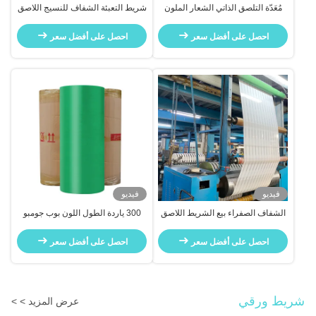
مُعَدّة التلصق الذاتي الشعار الملون
شريط التعبئة الشفاف للنسيج اللاصق
المُصنّع مُعَدّة التلصق
الذاتي BOPP/OPP
احصل على أفضل سعر
احصل على أفضل سعر
فيديو
فيديو
الشفاف الصفراء بيع الشريط اللاصق
300 ياردة الطول اللون بوب جومبو
الصناعي للتعبئة والتغليف
رول
احصل على أفضل سعر
احصل على أفضل سعر
شريط ورقي
عرض المزيد > >