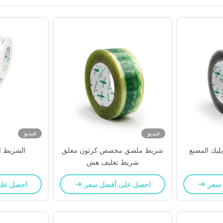
فيديو
فيديو
ليك المصنع
شريط ملصق مخصص كرتون مغلق
الشريط ال
شريط تغليف هش
 سعر
احصل على أفضل سعر
احصل عل