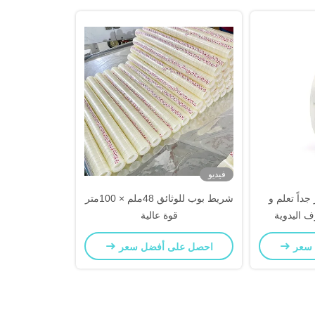
فيديو
جداً تعلم و
شريط بوب للوثائق 48ملم × 100متر
ف اليدوية
قوة عالية
 سعر
احصل على أفضل سعر