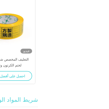
فيديو
التغليف المخصص شر
لختم الكرتون وت
احصل على أفضل
شريط المواد الو