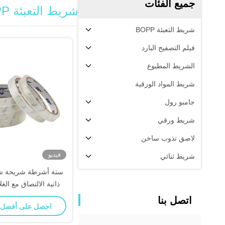
جميع الفئات
شريط التعبئة BOPP
شريط التعبئة BOPP
فيلم التصفيح البارد
الشريط المطبوع
شريط المواد الورقية
جامبو رول
شريط ورقي
لاصق تذوب ساخن
فيديو
شريط ثنائي
ستة أشرطة شريحة شف
ذاتية الالتصاق مع الغ
اتصل بنا
احصل على أفضل