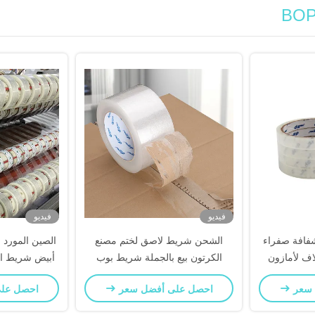
فيديو
فيديو
افة صفراء
الشحن شريط لاصق لختم مصنع
الصين المورد 
لاف لأمازون
الكرتون بيع بالجملة شريط بوب
 سعر
احصل على أفضل سعر
احصل عل