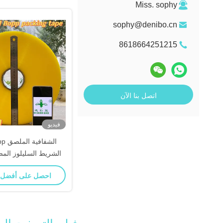
Miss. sophy
sophy@denibo.cn
8618664251215
اتصل بنا الآن
فيديو
الشريط السليلوز ال
احصل على أفضل