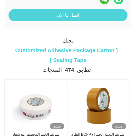
اتصل بنا الآن
بحثك
[ Customized Adhesive Package Carton
Sealing Tape ]
تطابق
474
المنتجات
فيديو
فيديو
شريط التعبئة الحمراء BOPP الطرد
شريط الختم المخصص مع شعار